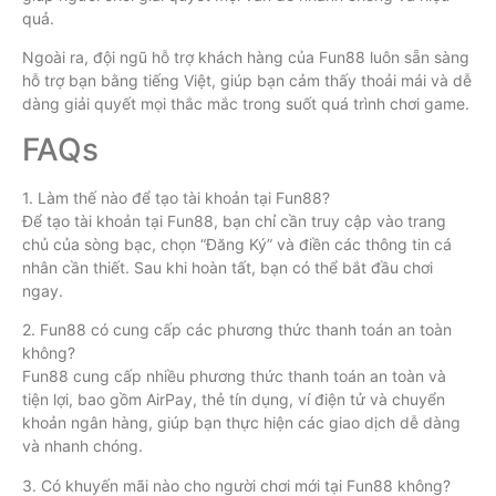
quả.
Ngoài ra, đội ngũ hỗ trợ khách hàng của Fun88 luôn sẵn sàng
hỗ trợ bạn bằng tiếng Việt, giúp bạn cảm thấy thoải mái và dễ
dàng giải quyết mọi thắc mắc trong suốt quá trình chơi game.
FAQs
1. Làm thế nào để tạo tài khoản tại Fun88?
Để tạo tài khoản tại Fun88, bạn chỉ cần truy cập vào trang
chủ của sòng bạc, chọn “Đăng Ký” và điền các thông tin cá
nhân cần thiết. Sau khi hoàn tất, bạn có thể bắt đầu chơi
ngay.
2. Fun88 có cung cấp các phương thức thanh toán an toàn
không?
Fun88 cung cấp nhiều phương thức thanh toán an toàn và
tiện lợi, bao gồm AirPay, thẻ tín dụng, ví điện tử và chuyển
khoản ngân hàng, giúp bạn thực hiện các giao dịch dễ dàng
và nhanh chóng.
3. Có khuyến mãi nào cho người chơi mới tại Fun88 không?