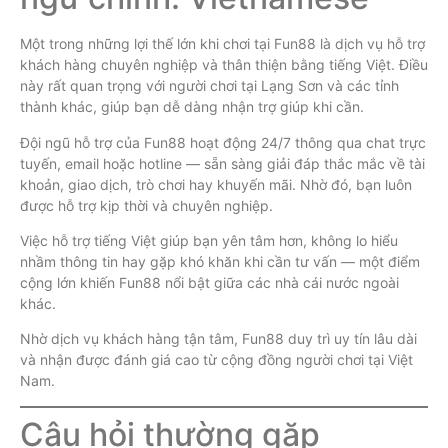
Một trong những lợi thế lớn khi chơi tại Fun88 là dịch vụ hỗ trợ
khách hàng chuyên nghiệp và thân thiện bằng tiếng Việt. Điều
này rất quan trọng với người chơi tại Lạng Sơn và các tỉnh
thành khác, giúp bạn dễ dàng nhận trợ giúp khi cần.
Đội ngũ hỗ trợ của Fun88 hoạt động 24/7 thông qua chat trực
tuyến, email hoặc hotline — sẵn sàng giải đáp thắc mắc về tài
khoản, giao dịch, trò chơi hay khuyến mãi. Nhờ đó, bạn luôn
được hỗ trợ kịp thời và chuyên nghiệp.
Việc hỗ trợ tiếng Việt giúp bạn yên tâm hơn, không lo hiểu
nhầm thông tin hay gặp khó khăn khi cần tư vấn — một điểm
cộng lớn khiến Fun88 nổi bật giữa các nhà cái nước ngoài
khác.
Nhờ dịch vụ khách hàng tận tâm, Fun88 duy trì uy tín lâu dài
và nhận được đánh giá cao từ cộng đồng người chơi tại Việt
Nam.
Câu hỏi thường gặp