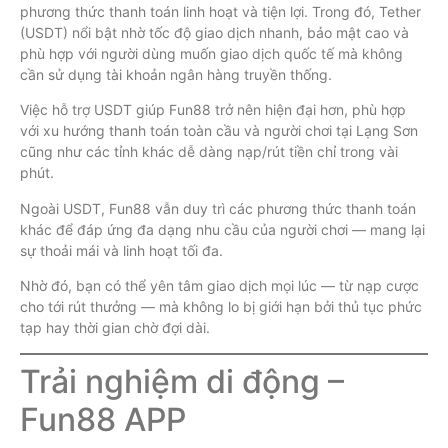
phương thức thanh toán linh hoạt và tiện lợi. Trong đó, Tether
(USDT) nổi bật nhờ tốc độ giao dịch nhanh, bảo mật cao và
phù hợp với người dùng muốn giao dịch quốc tế mà không
cần sử dụng tài khoản ngân hàng truyền thống.
Việc hỗ trợ USDT giúp Fun88 trở nên hiện đại hơn, phù hợp
với xu hướng thanh toán toàn cầu và người chơi tại Lạng Sơn
cũng như các tỉnh khác dễ dàng nạp/rút tiền chỉ trong vài
phút.
Ngoài USDT, Fun88 vẫn duy trì các phương thức thanh toán
khác để đáp ứng đa dạng nhu cầu của người chơi — mang lại
sự thoải mái và linh hoạt tối đa.
Nhờ đó, bạn có thể yên tâm giao dịch mọi lúc — từ nạp cược
cho tới rút thưởng — mà không lo bị giới hạn bởi thủ tục phức
tạp hay thời gian chờ đợi dài.
Trải nghiệm di động –
Fun88 APP