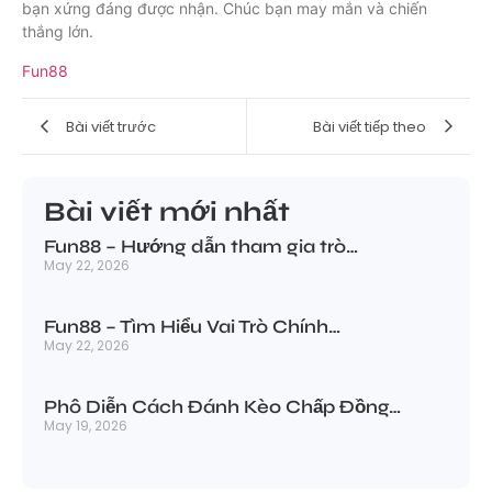
bạn xứng đáng được nhận. Chúc bạn may mắn và chiến
thắng lớn.
Fun88
Bài viết trước
Bài viết tiếp theo
Bài viết mới nhất
Fun88 – Hướng dẫn tham gia trò…
May 22, 2026
Fun88 – Tìm Hiểu Vai Trò Chính…
May 22, 2026
Phô Diễn Cách Đánh Kèo Chấp Đồng…
May 19, 2026