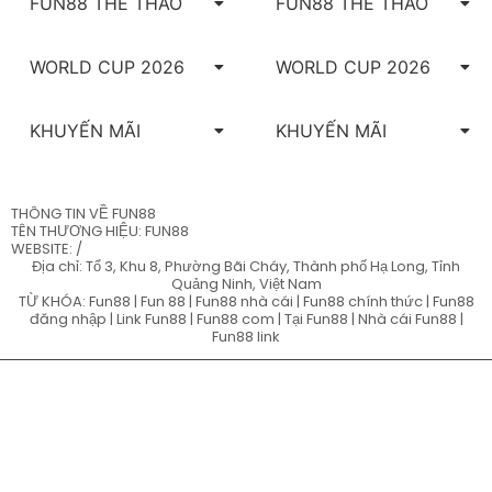
FUN88 THỂ THAO
FUN88 THỂ THAO
WORLD CUP 2026
WORLD CUP 2026
KHUYẾN MÃI
KHUYẾN MÃI
Legal
THÔNG TIN VỀ FUN88
TÊN THƯƠNG HIỆU: FUN88
WEBSITE: /
Địa chỉ: Tổ 3, Khu 8, Phường Bãi Cháy, Thành phố Hạ Long, Tỉnh
Quảng Ninh, Việt Nam
TỪ KHÓA: Fun88 | Fun 88 | Fun88 nhà cái | Fun88 chính thức | Fun88
đăng nhập | Link Fun88 | Fun88 com | Tại Fun88 | Nhà cái Fun88 |
Fun88 link