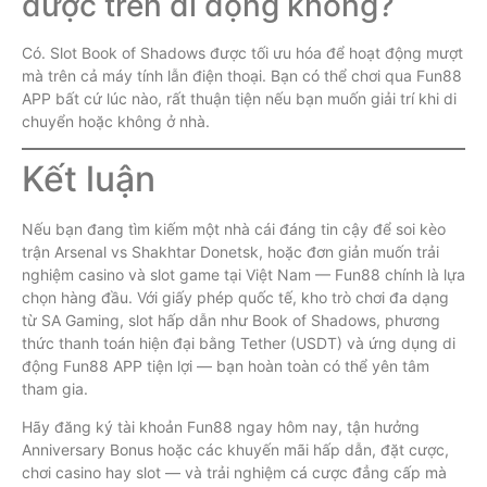
được trên di động không?
Có. Slot Book of Shadows được tối ưu hóa để hoạt động mượt
mà trên cả máy tính lẫn điện thoại. Bạn có thể chơi qua Fun88
APP bất cứ lúc nào, rất thuận tiện nếu bạn muốn giải trí khi di
chuyển hoặc không ở nhà.
Kết luận
Nếu bạn đang tìm kiếm một nhà cái đáng tin cậy để soi kèo
trận Arsenal vs Shakhtar Donetsk, hoặc đơn giản muốn trải
nghiệm casino và slot game tại Việt Nam — Fun88 chính là lựa
chọn hàng đầu. Với giấy phép quốc tế, kho trò chơi đa dạng
từ SA Gaming, slot hấp dẫn như Book of Shadows, phương
thức thanh toán hiện đại bằng Tether (USDT) và ứng dụng di
động Fun88 APP tiện lợi — bạn hoàn toàn có thể yên tâm
tham gia.
Hãy đăng ký tài khoản Fun88 ngay hôm nay, tận hưởng
Anniversary Bonus hoặc các khuyến mãi hấp dẫn, đặt cược,
chơi casino hay slot — và trải nghiệm cá cược đẳng cấp mà