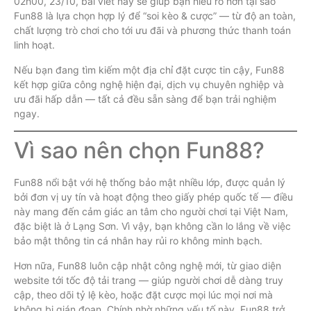
02h00, 23/10, bài viết này sẽ giúp bạn hiểu rõ hơn tại sao
Fun88 là lựa chọn hợp lý để “soi kèo & cược” — từ độ an toàn,
chất lượng trò chơi cho tới ưu đãi và phương thức thanh toán
linh hoạt.
Nếu bạn đang tìm kiếm một địa chỉ đặt cược tin cậy, Fun88
kết hợp giữa công nghệ hiện đại, dịch vụ chuyên nghiệp và
ưu đãi hấp dẫn — tất cả đều sẵn sàng để bạn trải nghiệm
ngay.
Vì sao nên chọn Fun88?
Fun88 nổi bật với hệ thống bảo mật nhiều lớp, được quản lý
bởi đơn vị uy tín và hoạt động theo giấy phép quốc tế — điều
này mang đến cảm giác an tâm cho người chơi tại Việt Nam,
đặc biệt là ở Lạng Sơn. Vì vậy, bạn không cần lo lắng về việc
bảo mật thông tin cá nhân hay rủi ro không minh bạch.
Hơn nữa, Fun88 luôn cập nhật công nghệ mới, từ giao diện
website tới tốc độ tải trang — giúp người chơi dễ dàng truy
cập, theo dõi tỷ lệ kèo, hoặc đặt cược mọi lúc mọi nơi mà
không bị gián đoạn. Chính nhờ những yếu tố này, Fun88 trở