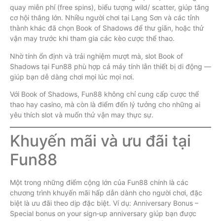
quay miễn phí (free spins), biểu tượng wild/ scatter, giúp tăng
cơ hội thắng lớn. Nhiều người chơi tại Lạng Sơn và các tỉnh
thành khác đã chọn Book of Shadows để thư giãn, hoặc thử
vận may trước khi tham gia các kèo cược thể thao.
Nhờ tính ổn định và trải nghiệm mượt mà, slot Book of
Shadows tại Fun88 phù hợp cả máy tính lẫn thiết bị di động —
giúp bạn dễ dàng chơi mọi lúc mọi nơi.
Với Book of Shadows, Fun88 không chỉ cung cấp cược thể
thao hay casino, mà còn là điểm đến lý tưởng cho những ai
yêu thích slot và muốn thử vận may thực sự.
Khuyến mãi và ưu đãi tại
Fun88
Một trong những điểm cộng lớn của Fun88 chính là các
chương trình khuyến mãi hấp dẫn dành cho người chơi, đặc
biệt là ưu đãi theo dịp đặc biệt. Ví dụ: Anniversary Bonus –
Special bonus on your sign‑up anniversary giúp bạn được