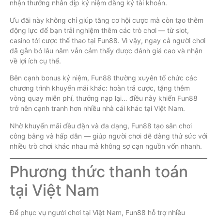
nhận thưởng nhân dịp kỷ niệm đăng ký tài khoản.
Ưu đãi này không chỉ giúp tăng cơ hội cược mà còn tạo thêm
động lực để bạn trải nghiệm thêm các trò chơi — từ slot,
casino tới cược thể thao tại Fun88. Vì vậy, ngay cả người chơi
đã gắn bó lâu năm vẫn cảm thấy được đánh giá cao và nhận
về lợi ích cụ thể.
Bên cạnh bonus kỷ niệm, Fun88 thường xuyên tổ chức các
chương trình khuyến mãi khác: hoàn trả cược, tặng thêm
vòng quay miễn phí, thưởng nạp lại… điều này khiến Fun88
trở nên cạnh tranh hơn nhiều nhà cái khác tại Việt Nam.
Nhờ khuyến mãi đều đặn và đa dạng, Fun88 tạo sân chơi
công bằng và hấp dẫn — giúp người chơi dễ dàng thử sức với
nhiều trò chơi khác nhau mà không sợ cạn nguồn vốn nhanh.
Phương thức thanh toán
tại Việt Nam
Để phục vụ người chơi tại Việt Nam, Fun88 hỗ trợ nhiều